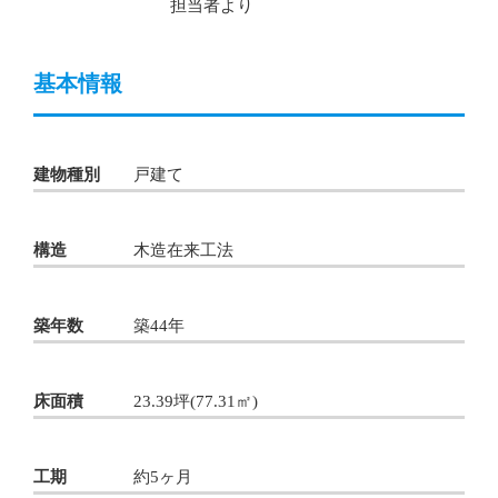
担当者より
基本情報
建物種別
戸建て
構造
木造在来工法
築年数
築44年
床面積
23.39坪(77.31㎡)
工期
約5ヶ月